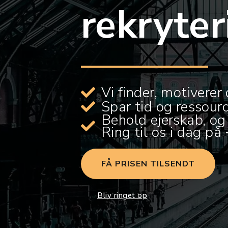
rekryte
Vi finder, motiverer
Spar tid og ressourc
Behold ejerskab, og 
Ring til os i dag p
FÅ PRISEN TILSENDT
Bliv ringet op