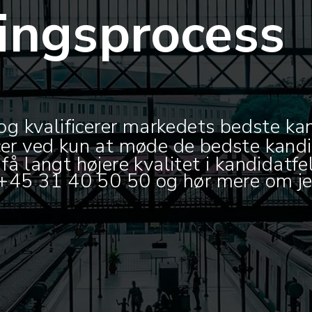
ringsprocess
 og kvalificerer markedets bedste kand
er ved kun at møde de bedste kandida
få langt højere kvalitet i kandidatfe
å +45 31 40 50 50 og hør mere om j