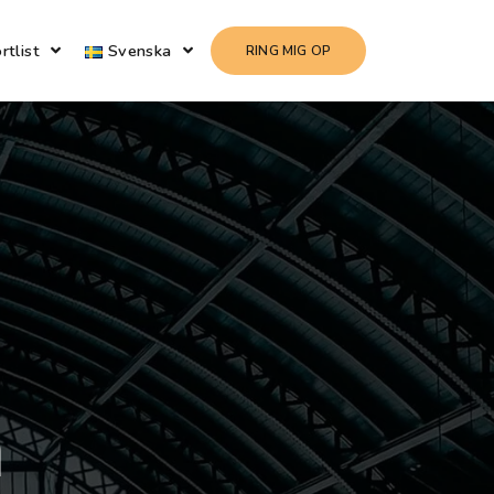
tlist
Svenska
RING MIG OP
n