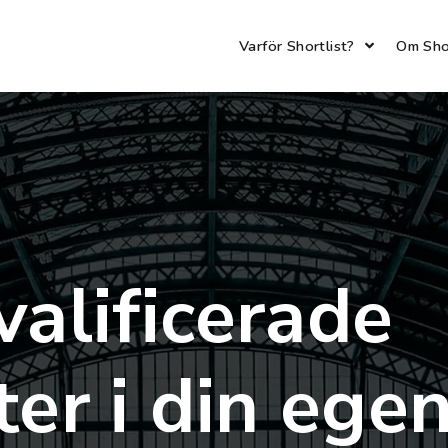
Varför Shortlist?
Om Shor
alificerade
er i din ege