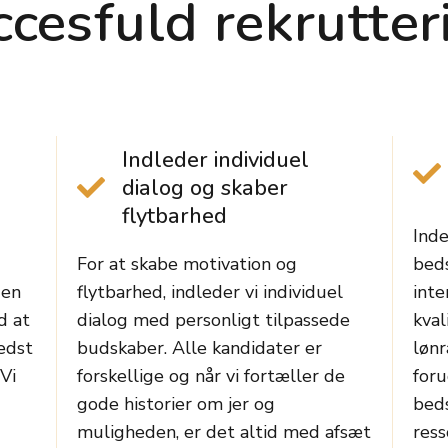
ccesfuld rekrutter
Indleder individuel
dialog og skaber
flytbarhed
Inde
For at skabe motivation og
beds
 en
flytbarhed, indleder vi individuel
inte
d at
dialog med personligt tilpassede
kval
edst
budskaber. Alle kandidater er
løn
Vi
forskellige og når vi fortæller de
foru
gode historier om jer og
beds
muligheden, er det altid med afsæt
ress