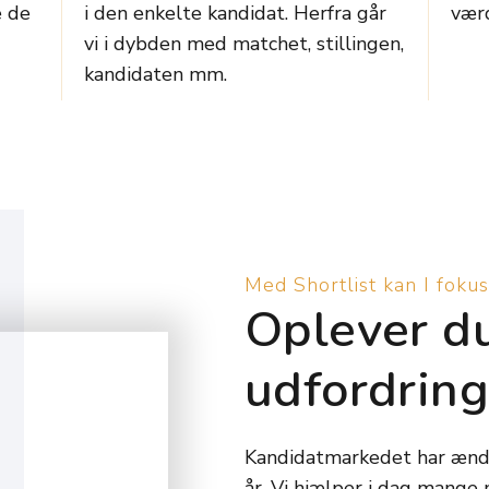
e de
i den enkelte kandidat. Herfra går
værd
vi i dybden med matchet, stillingen,
kandidaten mm.
Med Shortlist kan I fokus
Oplever d
udfordring
Kandidatmarkedet har ændr
år. Vi hjælper i dag mange