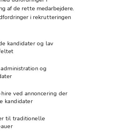
ng af de rette medarbejdere.
fordringer i rekrutteringen
e kandidater og lav
feltet
å administration og
dater
hire ved annoncering der
e kandidater
 til traditionelle
eauer