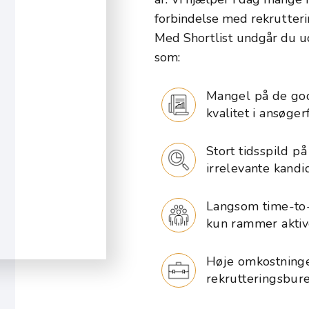
forbindelse med rekrutteri
Med Shortlist undgår du ud
som:
Mangel på de god
kvalitet i ansøger
Stort tidsspild p
irrelevante kandi
Langsom time-to-
kun rammer aktiv
Høje omkostninger
rekrutteringsbur