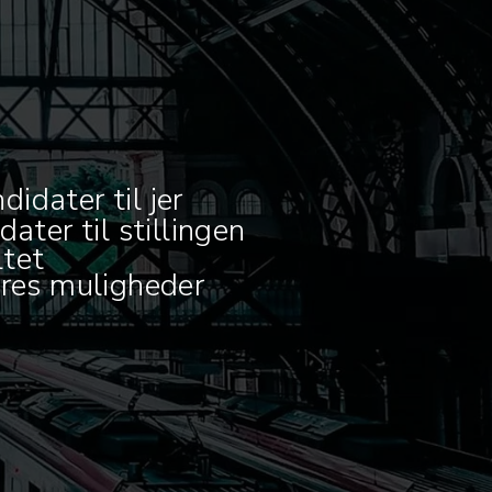
idater til jer
ter til stillingen
ltet
eres muligheder