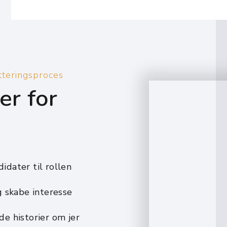
utteringsproces
er for
idater til rollen
g skabe interesse
e historier om jer