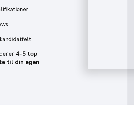
lifikationer
iews
 kandidatfelt
icerer 4-5 top
e til din egen