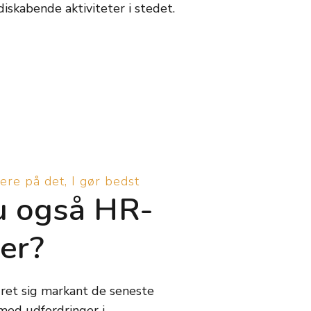
iskabende aktiviteter i stedet.
ere på det, I gør bedst
u også HR-
er?
et sig markant de seneste
 med udfordringer i