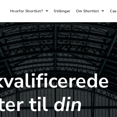
Hvorfor Shortlist?
Stillinger
Om Shortlist
Cas
kvalificerede
er til
din