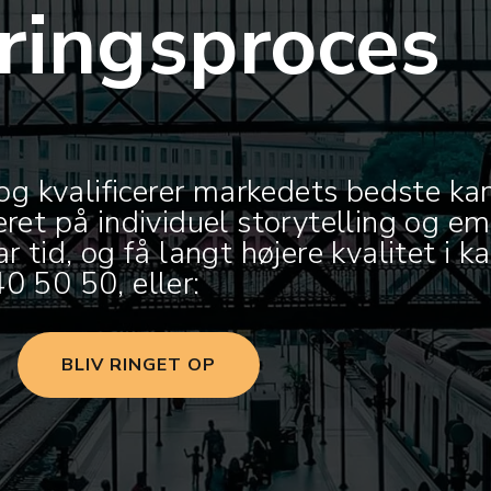
eringsproces
 og kvalificerer markedets bedste kand
eret på individuel storytelling og e
r tid, og få langt højere kvalitet i k
0 50 50, eller:
BLIV RINGET OP