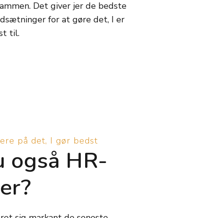
rammen. Det giver jer de bedste
dsætninger for at gøre det, I er
t til.
ere på det, I gør bedst
u også HR-
er?
et sig markant de seneste