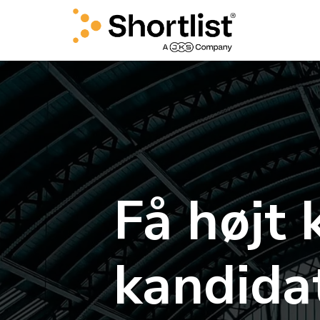
Gå
til
indholdet
Få højt 
kandidat