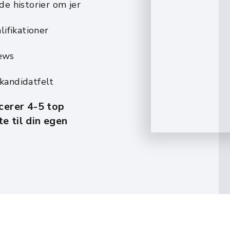
e historier om jer
lifikationer
iews
 kandidatfelt
icerer 4-5 top
e til din egen