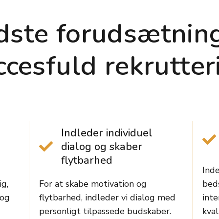
dste forudsætning
ccesfuld rekrutter
Indleder individuel
dialog og skaber
flytbarhed
Inde
g,
For at skabe motivation og
beds
 og
flytbarhed, indleder vi dialog med
inte
personligt tilpassede budskaber.
kval