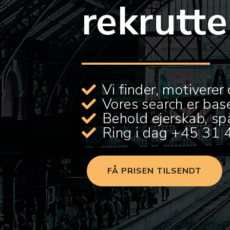
rekrutt
Vi finder, motiverer
Vores search er bas
Behold ejerskab, spa
Ring i dag +45 31 4
FÅ PRISEN TILSENDT