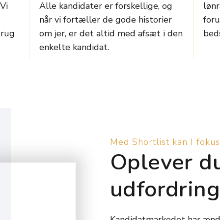
Vi
Alle kandidater er forskellige, og
løn
når vi fortæller de gode historier
foru
brug
om jer, er det altid med afsæt i den
beds
enkelte kandidat.
Med Shortlist kan I fokus
Oplever d
udfordring
Kandidatmarkedet har ændr