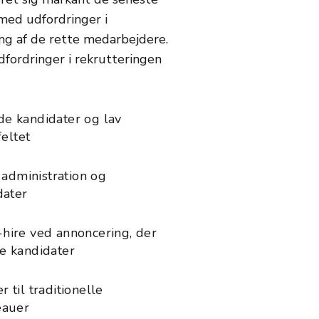
 med udfordringer i
ng af de rette medarbejdere.
fordringer i rekrutteringen
e kandidater og lav
feltet
å administration og
dater
hire ved annoncering, der
e kandidater
 til traditionelle
eauer