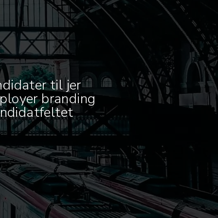
idater til jer
mployer branding
andidatfeltet