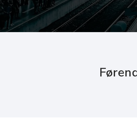
Førend