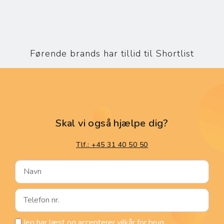
Førende brands har tillid til Shortlist
Skal vi også hjælpe dig?
Tlf.: +45 31 40 50 50
N
a
v
T
n
e
l
V
Jeg har læst og accepterer
vilkår for brug