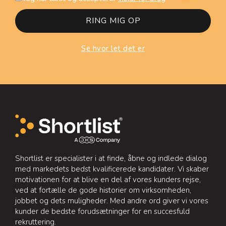
e
i
f
l
RING MIG OP
o
k
n
å
n
Se hvor let det er
r
r
f
.
o
r
b
r
u
g
Shortlist er specialister i at finde, åbne og indlede dialog
med markedets bedst kvalificerede kandidater. Vi skaber
motivationen for at blive en del af vores kunders rejse,
ved at fortælle de gode historier om virksomheden,
jobbet og dets muligheder. Med andre ord giver vi vores
kunder de bedste forudsætninger for en succesfuld
rekruttering.