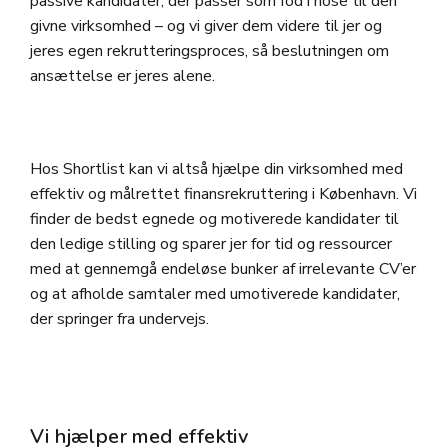
passive kandidater, der passer som fod i hose til den
givne virksomhed – og vi giver dem videre til jer og
jeres egen rekrutteringsproces, så beslutningen om
ansættelse er jeres alene.
Hos Shortlist kan vi altså hjælpe din virksomhed med
effektiv og målrettet finansrekruttering i København. Vi
finder de bedst egnede og motiverede kandidater til
den ledige stilling og sparer jer for tid og ressourcer
med at gennemgå endeløse bunker af irrelevante CV’er
og at afholde samtaler med umotiverede kandidater,
der springer fra undervejs.
Vi hjælper med effektiv