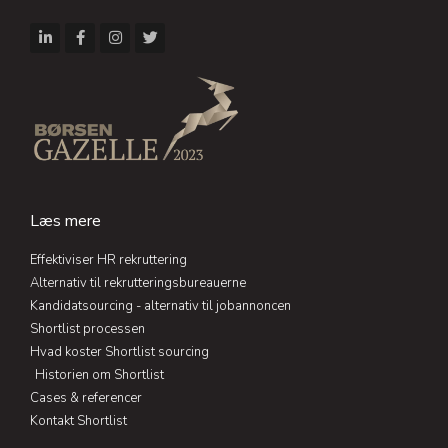
L
F
I
T
i
a
n
w
n
c
s
i
k
e
t
t
e
b
a
t
d
o
g
e
i
o
r
r
n
k
a
-
-
m
i
f
n
Læs mere
Effektiviser HR rekruttering
Alternativ til rekrutteringsbureauerne
Kandidatsourcing - alternativ til jobannoncen
Shortlist processen
Hvad koster Shortlist sourcing
Historien om Shortlist
Cases & referencer
Kontakt Shortlist