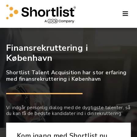
Gå
til
indholdet
Finansrekruttering i
København
Shortlist Talent Acquisition har stor erfaring
med finansrekruttering i København
Vi indgår personlig dialog med de dygtigste talenter, så
du kan få de bedste kandidater ind i din rekruttering.
Kom igang med Shortlist nu