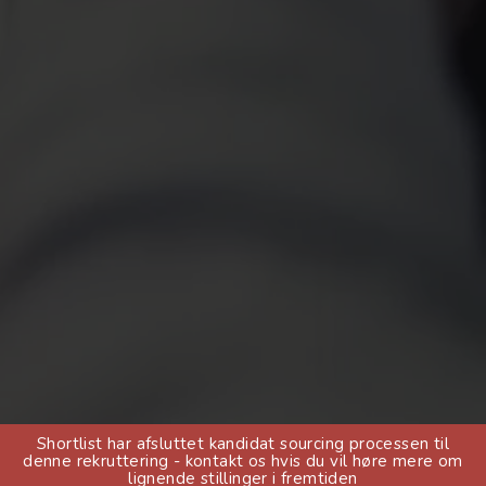
Shortlist har afsluttet kandidat sourcing processen til
denne rekruttering - kontakt os hvis du vil høre mere om
lignende stillinger i fremtiden