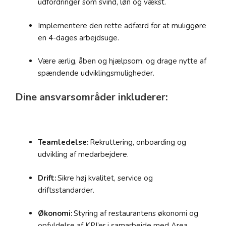
udfordringer som svind, løn og vækst.
Implementere den rette adfærd for at muliggøre
en 4-dages arbejdsuge.
Være ærlig, åben og hjælpsom, og drage nytte af
spændende udviklingsmuligheder.
Dine ansvarsområder inkluderer:
Teamledelse:
Rekruttering, onboarding og
udvikling af medarbejdere.
Drift:
Sikre høj kvalitet, service og
driftsstandarder.
Økonomi:
Styring af restaurantens økonomi og
opfyldelse af KPI’er i samarbejde med Area