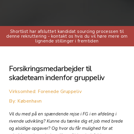
Shortlist har afsluttet kandidat sourcing processen til
denne rekruttering - kontakt os hvis du vil høre mere om
lignende stillinger i fremtiden
Forsikringsmedarbejder til
skadeteam indenfor gruppeliv
Virksomhed: Forenede Gruppeliv
By:
København
Vil du med på en spændende rejse i FG i en afdeling i
rivende udvikling? Kunne du tænke dig et job med brede
og alsidige opgaver? Og hvor du får mulighed for at