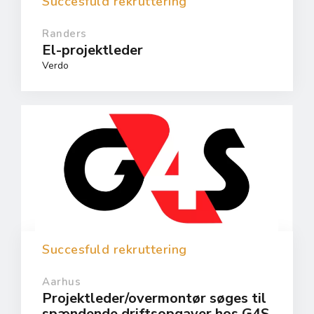
Succesfuld rekruttering
Randers
El-projektleder
Verdo
Succesfuld rekruttering
Aarhus
Projektleder/overmontør søges til
spændende driftsopgaver hos G4S