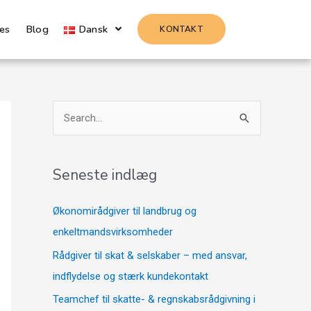
es
Blog
Dansk
KONTAKT
S
ø
g
Seneste indlæg
e
f
Økonomirådgiver til landbrug og
t
enkeltmandsvirksomheder
e
Rådgiver til skat & selskaber – med ansvar,
r
indflydelse og stærk kundekontakt
:
Teamchef til skatte- & regnskabsrådgivning i