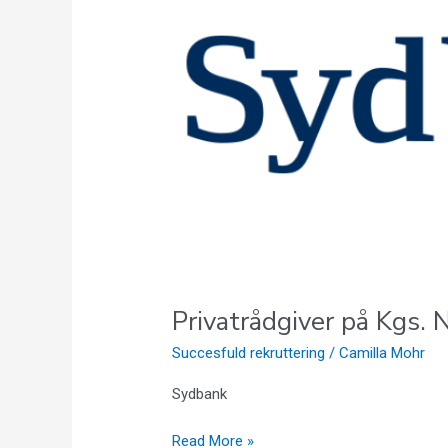
Nytorv
til
Sydbank
Privatrådgiver på Kgs. 
Succesfuld rekruttering
/
Camilla Mohr
Sydbank
Read More »