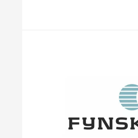
Investeringsansvarlig
til
Fynske
Bank,
Assens