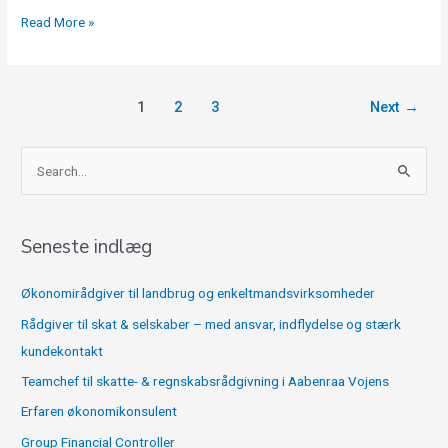
Read More »
1
2
3
Next
→
S
ø
g
Seneste indlæg
e
f
Økonomirådgiver til landbrug og enkeltmandsvirksomheder
t
Rådgiver til skat & selskaber – med ansvar, indflydelse og stærk
e
kundekontakt
r
Teamchef til skatte- & regnskabsrådgivning i Aabenraa Vojens
:
Erfaren økonomikonsulent
Group Financial Controller