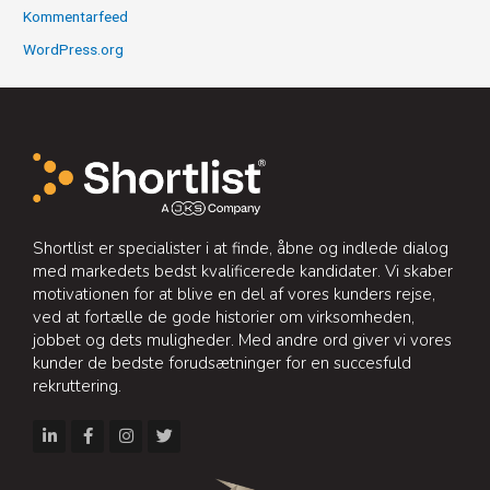
Kommentarfeed
WordPress.org
Shortlist er specialister i at finde, åbne og indlede dialog
med markedets bedst kvalificerede kandidater. Vi skaber
motivationen for at blive en del af vores kunders rejse,
ved at fortælle de gode historier om virksomheden,
jobbet og dets muligheder. Med andre ord giver vi vores
kunder de bedste forudsætninger for en succesfuld
rekruttering.
L
F
I
T
i
a
n
w
n
c
s
i
k
e
t
t