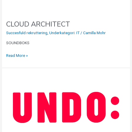
CLOUD ARCHITECT
Succesfuld rekruttering
,
Underkategori: IT
/
Camilla Mohr
SOUNDBOKS
Read More »
Proaktiv
og
energisk
skadebehandler
til
Indbo