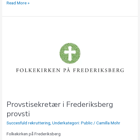
Read More »
Provstisekretær
i
Frederiksberg
provsti
Provstisekretær i Frederiksberg
provsti
Succesfuld rekruttering
,
Underkategori: Public
/
Camilla Mohr
Folkekirken på Frederiksberg