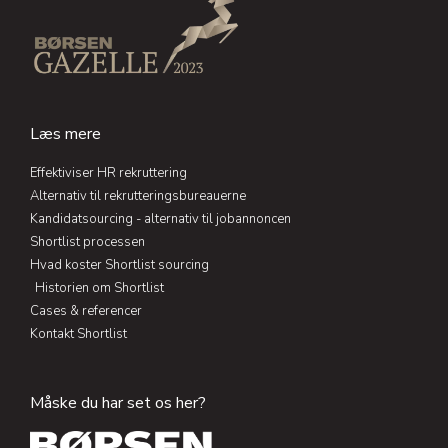
e
b
a
t
d
o
g
e
i
o
r
r
n
k
a
-
-
m
i
f
n
Læs mere
Effektiviser HR rekruttering
Alternativ til rekrutteringsbureauerne
Kandidatsourcing - alternativ til jobannoncen
Shortlist processen
Hvad koster Shortlist sourcing
Historien om Shortlist
Cases & referencer
Kontakt Shortlist
Måske du har set os her?