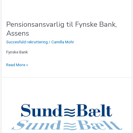
Pensionsansvarlig til Fynske Bank,
Assens
Succesfuld rekruttering
/
Camilla Mohr
Fynske Bank
Read More »
Risk,
Safety
&
Compliance
Manager
til
Sund
&