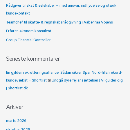
t
Rådgiver til skat & selskaber – med ansvar, indflydelse og stærk
e
kundekontakt
r
Teamchef til skatte- & regnskabsrådgivning i Aabenraa Vojens
:
Erfaren økonomikonsulent
Group Financial Controller
Seneste kommentarer
En gylden rekrutteringsalliance: Sådan sikrer Spar Nord-filial rekord-
kundevækst – Shortlist
til
Undgå dyre fejlansættelser | Vi guider dig
| Shortlist.dk
Arkiver
marts 2026
oktober 2025