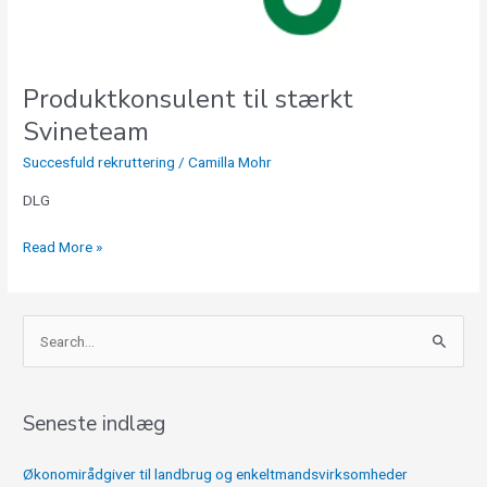
Produktkonsulent til stærkt
Svineteam
Succesfuld rekruttering
/
Camilla Mohr
DLG
Read More »
S
ø
g
Seneste indlæg
e
f
Økonomirådgiver til landbrug og enkeltmandsvirksomheder