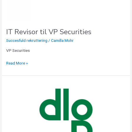
IT Revisor til VP Securities
Succesfuld rekruttering
/
Camilla Mohr
VP Securities
Read More »
Produktkonsulent
til
stærkt
Svineteam