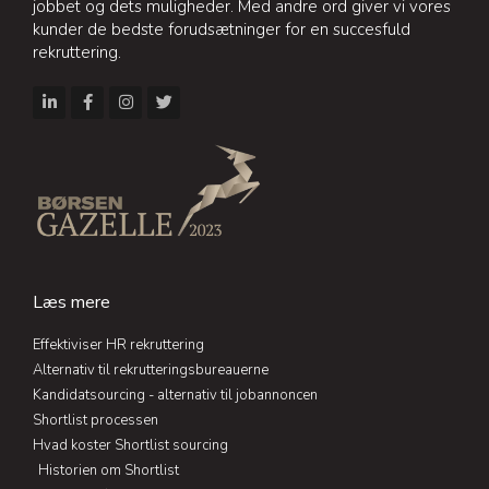
jobbet og dets muligheder. Med andre ord giver vi vores
kunder de bedste forudsætninger for en succesfuld
rekruttering.
L
F
I
T
i
a
n
w
n
c
s
i
k
e
t
t
e
b
a
t
d
o
g
e
i
o
r
r
n
k
a
-
-
m
i
f
n
Læs mere
Effektiviser HR rekruttering
Alternativ til rekrutteringsbureauerne
Kandidatsourcing - alternativ til jobannoncen
Shortlist processen
Hvad koster Shortlist sourcing
Historien om Shortlist