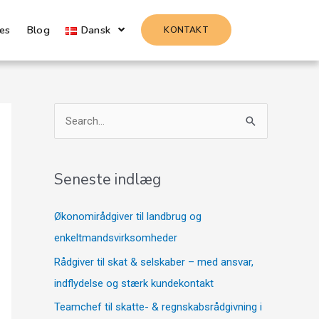
es
Blog
Dansk
KONTAKT
S
ø
g
Seneste indlæg
e
f
Økonomirådgiver til landbrug og
t
enkeltmandsvirksomheder
e
Rådgiver til skat & selskaber – med ansvar,
r
indflydelse og stærk kundekontakt
:
Teamchef til skatte- & regnskabsrådgivning i