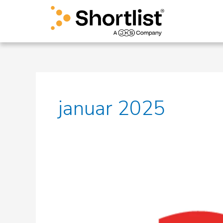
Gå
til
indholdet
januar 2025
Projektleder