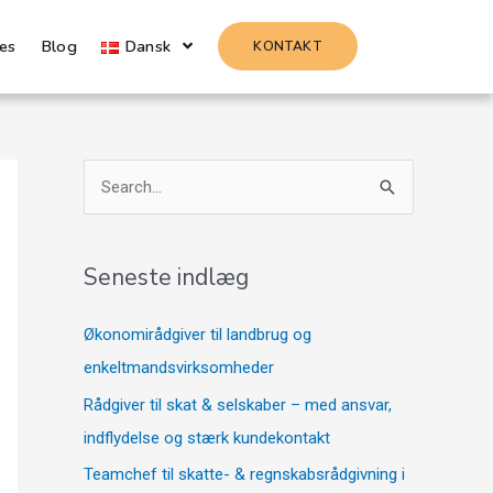
es
Blog
Dansk
KONTAKT
S
ø
g
Seneste indlæg
e
f
Økonomirådgiver til landbrug og
t
enkeltmandsvirksomheder
e
Rådgiver til skat & selskaber – med ansvar,
r
indflydelse og stærk kundekontakt
:
Teamchef til skatte- & regnskabsrådgivning i