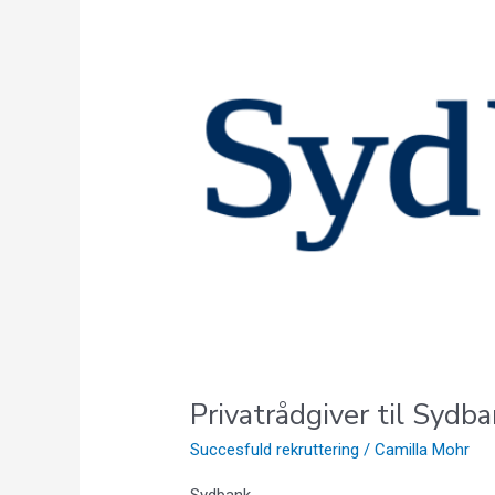
til
Sydbank,
Kgs.
Nytorv
Privatrådgiver til Sydb
Succesfuld rekruttering
/
Camilla Mohr
Sydbank