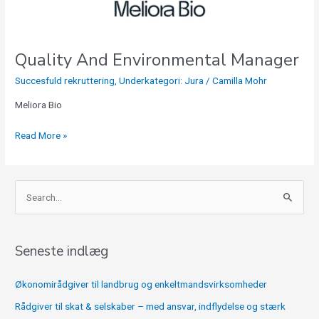
Quality And Environmental Manager
Succesfuld rekruttering
,
Underkategori: Jura
/
Camilla Mohr
Meliora Bio
Read More »
S
ø
g
Seneste indlæg
e
f
Økonomirådgiver til landbrug og enkeltmandsvirksomheder
t
Rådgiver til skat & selskaber – med ansvar, indflydelse og stærk
e