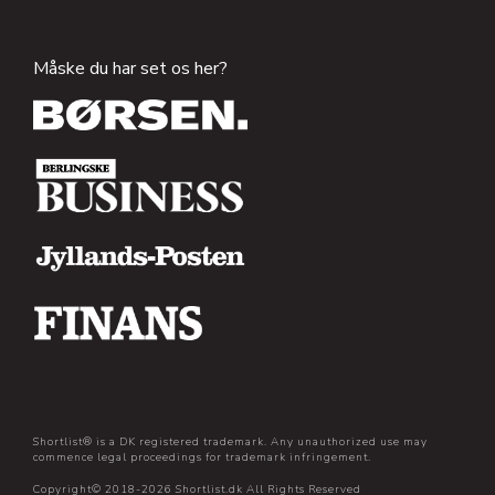
Måske du har set os her?
Shortlist® is a DK registered trademark. Any unauthorized use may
commence legal proceedings for trademark infringement.
Copyright© 2018-2026 Shortlist.dk All Rights Reserved