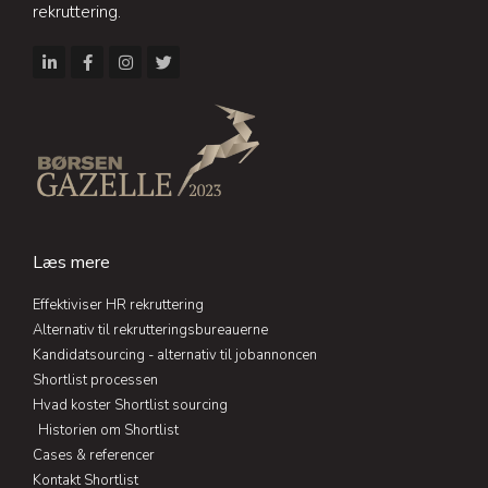
rekruttering.
L
F
I
T
i
a
n
w
n
c
s
i
k
e
t
t
e
b
a
t
d
o
g
e
i
o
r
r
n
k
a
-
-
m
i
f
n
Læs mere
Effektiviser HR rekruttering
Alternativ til rekrutteringsbureauerne
Kandidatsourcing - alternativ til jobannoncen
Shortlist processen
Hvad koster Shortlist sourcing
Historien om Shortlist
Cases & referencer
Kontakt Shortlist