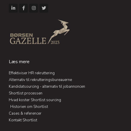
L
F
I
T
i
a
n
w
n
c
s
i
k
e
t
t
e
b
a
t
d
o
g
e
i
o
r
r
n
k
a
-
-
m
i
f
n
Læs mere
Effektiviser HR rekruttering
Alternativ til rekrutteringsbureauerne
Kandidatsourcing - alternativ til jobannoncen
Shortlist processen
Hvad koster Shortlist sourcing
Historien om Shortlist
Cases & referencer
Kontakt Shortlist