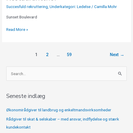
Succesfuld rekruttering
,
Underkategori: Ledelse
/
Camilla Mohr
Sunset Boulevard
Read More »
1
2
…
59
Next
→
S
ø
g
Seneste indlæg
e
f
Økonomirådgiver til landbrug og enkeltmandsvirksomheder
t
Rådgiver til skat & selskaber – med ansvar, indflydelse og stærk
e
kundekontakt
r