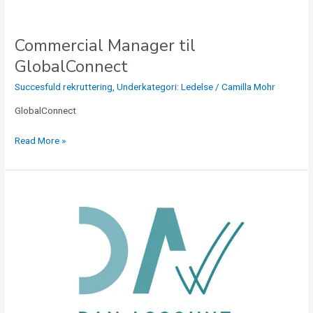
Commercial Manager til
GlobalConnect
Succesfuld rekruttering
,
Underkategori: Ledelse
/
Camilla Mohr
GlobalConnect
Read More »
Regnskabskonsulent
til
Konsulenthus
i
vækst