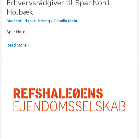
Erhvervsrådgiver til Spar Nord
Holbæk
Succesfuld rekruttering
/
Camilla Mohr
Spar Nord
Read More »
Driftschef
søges
til
Refshaleøens
Ejendomsselskab
A/S