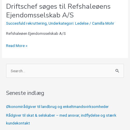
Driftschef søges til Refshaleøens
Ejendomsselskab A/S
Succesfuld rekruttering
,
Underkategori: Ledelse
/
Camilla Mohr
Refshaleøen Ejendomsselskab A/S
Read More »
S
ø
g
Seneste indlæg
e
f
Økonomirådgiver til landbrug og enkeltmandsvirksomheder
t
Rådgiver til skat & selskaber – med ansvar, indflydelse og stærk
e
kundekontakt
r