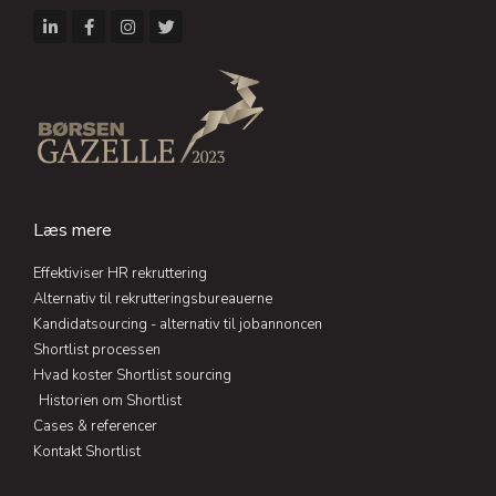
L
F
I
T
i
a
n
w
n
c
s
i
k
e
t
t
e
b
a
t
d
o
g
e
i
o
r
r
n
k
a
-
-
m
i
f
n
Læs mere
Effektiviser HR rekruttering
Alternativ til rekrutteringsbureauerne
Kandidatsourcing - alternativ til jobannoncen
Shortlist processen
Hvad koster Shortlist sourcing
Historien om Shortlist
Cases & referencer
Kontakt Shortlist