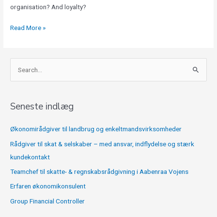
organisation? And loyalty?
Read More »
S
ø
g
Seneste indlæg
e
f
Økonomirådgiver til landbrug og enkeltmandsvirksomheder
t
Rådgiver til skat & selskaber – med ansvar, indflydelse og stærk
e
kundekontakt
r
Teamchef til skatte- & regnskabsrådgivning i Aabenraa Vojens
:
Erfaren økonomikonsulent
Group Financial Controller