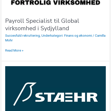
Payroll Specialist til Global
virksomhed i Sydjylland
Succesfuld rekruttering
,
Underkategori: Finans og økonomi
/
Camilla
Mohr
Read More »
Regnskabschef
til
Skandinavisk
grossist