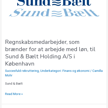
at
arbejde
med
løn,
til
Sund
&
Bælt
Regnskabsmedarbejder, som
Holding
brænder for at arbejde med løn, til
A/S
Sund & Bælt Holding A/S i
i
København
København
Succesfuld rekruttering
,
Underkategori: Finans og økonomi
/
Camilla
Mohr
Sund & Bælt
Read More »