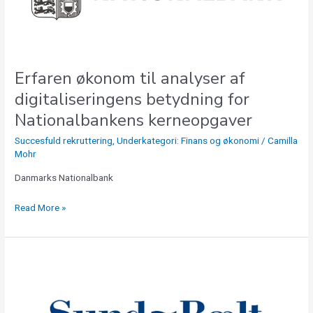
for
Nationalbankens
kerneopgaver
Erfaren økonom til analyser af
digitaliseringens betydning for
Nationalbankens kerneopgaver
Succesfuld rekruttering
,
Underkategori: Finans og økonomi
/
Camilla
Mohr
Danmarks Nationalbank
Read More »
Regnskabsmedarbejder,
som
brænder
for