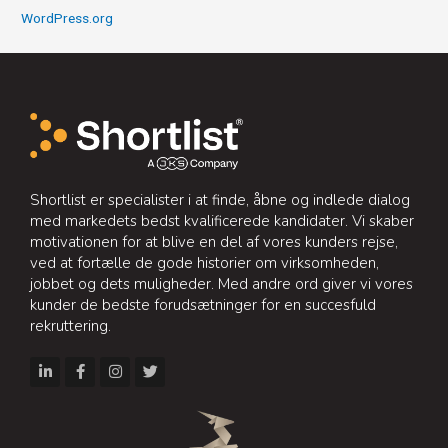
WordPress.org
Shortlist er specialister i at finde, åbne og indlede dialog
med markedets bedst kvalificerede kandidater. Vi skaber
motivationen for at blive en del af vores kunders rejse,
ved at fortælle de gode historier om virksomheden,
jobbet og dets muligheder. Med andre ord giver vi vores
kunder de bedste forudsætninger for en succesfuld
rekruttering.
L
F
I
T
i
a
n
w
n
c
s
i
k
e
t
t
e
b
a
t
d
o
g
e