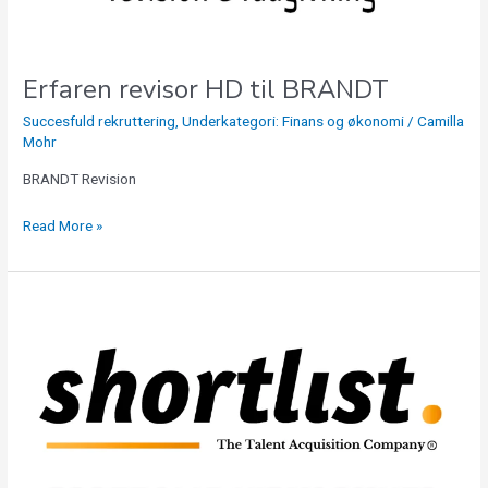
Erfaren revisor HD til BRANDT
Succesfuld rekruttering
,
Underkategori: Finans og økonomi
/
Camilla
Mohr
BRANDT Revision
Read More »
Payroll
Specialist
til
Global
virksomhed
i
Sydjylland