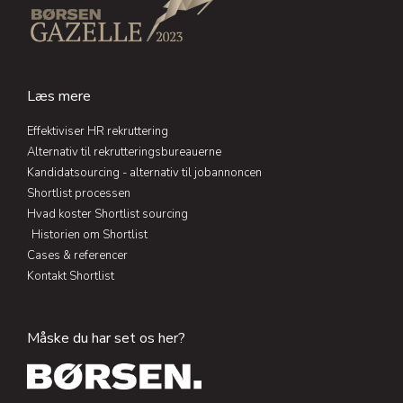
i
o
r
r
n
k
a
-
-
m
i
f
n
Læs mere
Effektiviser HR rekruttering
Alternativ til rekrutteringsbureauerne
Kandidatsourcing - alternativ til jobannoncen
Shortlist processen
Hvad koster Shortlist sourcing
Historien om Shortlist
Cases & referencer
Kontakt Shortlist
Måske du har set os her?