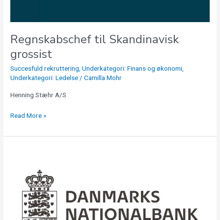
Regnskabschef til Skandinavisk
grossist
Succesfuld rekruttering
,
Underkategori: Finans og økonomi
,
Underkategori: Ledelse
/
Camilla Mohr
Henning Stæhr A/S
Read More »
Erfaren
økonom
til
analyser
af
digitaliseringens
betydning