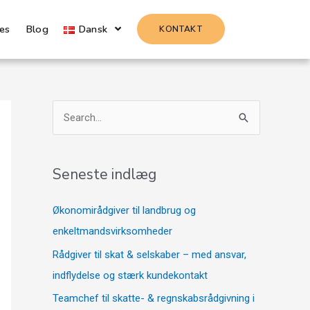
es
Blog
Dansk
KONTAKT
S
ø
g
Seneste indlæg
e
f
Økonomirådgiver til landbrug og
t
enkeltmandsvirksomheder
e
Rådgiver til skat & selskaber – med ansvar,
r
indflydelse og stærk kundekontakt
:
Teamchef til skatte- & regnskabsrådgivning i