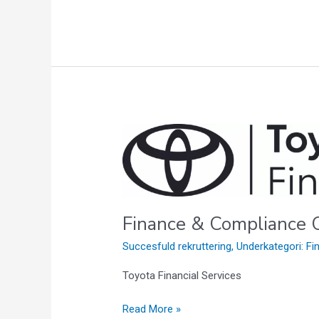
Finance
&
Compliance
Controller
Finance & Compliance C
Succesfuld rekruttering
,
Underkategori: F
Toyota Financial Services
Read More »