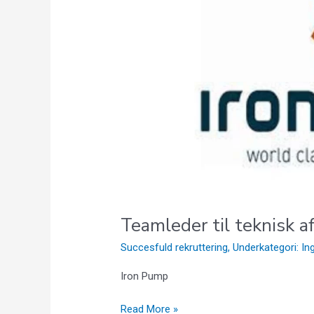
aftersales
i
hele
verden
Teamleder til teknisk a
Succesfuld rekruttering
,
Underkategori: In
Iron Pump
Read More »