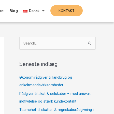
es
Blog
Dansk
KONTAKT
S
ø
g
Seneste indlæg
e
f
Økonomirådgiver til landbrug og
t
enkeltmandsvirksomheder
e
Rådgiver til skat & selskaber – med ansvar,
r
indflydelse og stærk kundekontakt
:
Teamchef til skatte- & regnskabsrådgivning i