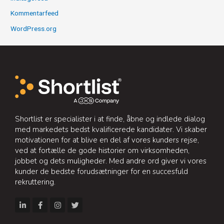
Kommentarfeed
WordPress.org
Shortlist er specialister i at finde, åbne og indlede dialog
med markedets bedst kvalificerede kandidater. Vi skaber
motivationen for at blive en del af vores kunders rejse,
ved at fortælle de gode historier om virksomheden,
jobbet og dets muligheder. Med andre ord giver vi vores
kunder de bedste forudsætninger for en succesfuld
rekruttering.
L
F
I
T
i
a
n
w
n
c
s
i
k
e
t
t