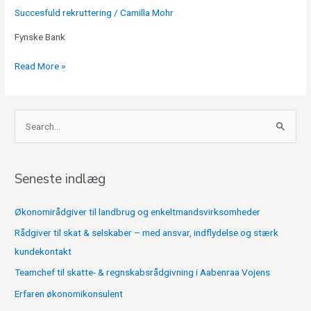
Succesfuld rekruttering
/
Camilla Mohr
Fynske Bank
Read More »
S
ø
g
Seneste indlæg
e
f
Økonomirådgiver til landbrug og enkeltmandsvirksomheder
t
Rådgiver til skat & selskaber – med ansvar, indflydelse og stærk
e
kundekontakt
r
Teamchef til skatte- & regnskabsrådgivning i Aabenraa Vojens
:
Erfaren økonomikonsulent