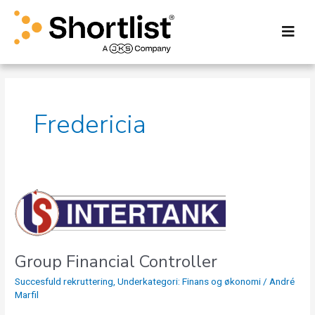
Gå
til
indholdet
Fredericia
Group
Financial
Controller
Group Financial Controller
Succesfuld rekruttering
,
Underkategori: Finans og økonomi
/
André
Marfil