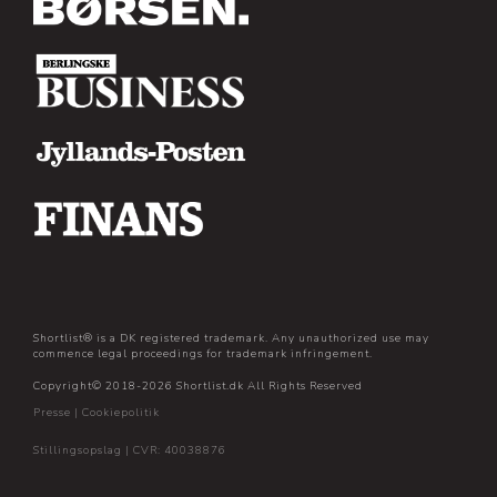
Shortlist® is a DK registered trademark. Any unauthorized use may
commence legal proceedings for trademark infringement.
Copyright© 2018-2026 Shortlist.dk All Rights Reserved
Presse
|
Cookiepolitik
Stillingsopslag
| CVR: 40038876