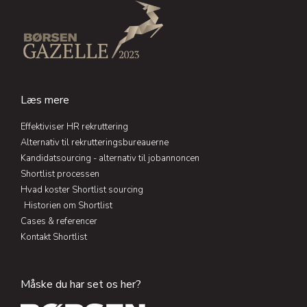
e
b
a
t
d
o
g
e
i
o
r
r
n
k
a
-
-
m
i
f
n
Læs mere
Effektiviser HR rekruttering
Alternativ til rekrutteringsbureauerne
Kandidatsourcing - alternativ til jobannoncen
Shortlist processen
Hvad koster Shortlist sourcing
Historien om Shortlist
Cases & referencer
Kontakt Shortlist
Måske du har set os her?